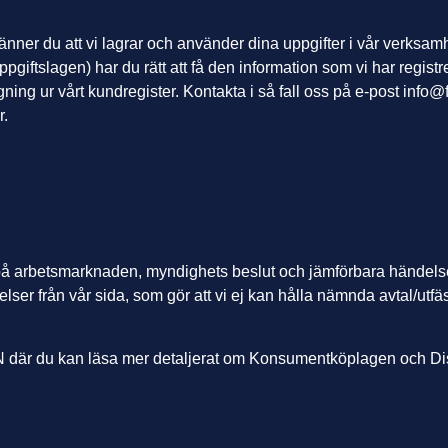
er du att vi lagrar och använder dina uppgifter i vår verksamhet 
giftslagen) har du rätt att få den information som vi har regist
agning ur vårt kundregister. Kontakta i så fall oss på e-post
info@
r.
r på arbetsmarknaden, myndighets beslut och jämförbara händelser
ser från vår sida, som gör att vi ej kan hålla nämnda avtal/utfästel
RN där du kan läsa mer detaljerat om Konsumentköplagen och D