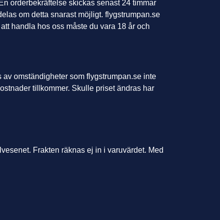
En orderbekräftelse skickas senast 24 timmar
elas om detta snarast möjligt. flygstrumpan.se
ör att handla hos oss måste du vara 18 år och
as av omständigheter som flygstrumpan.se inte
ostnader tillkommer. Skulle priset ändras har
vesenet. Frakten räknas ej in i varuvärdet. Med