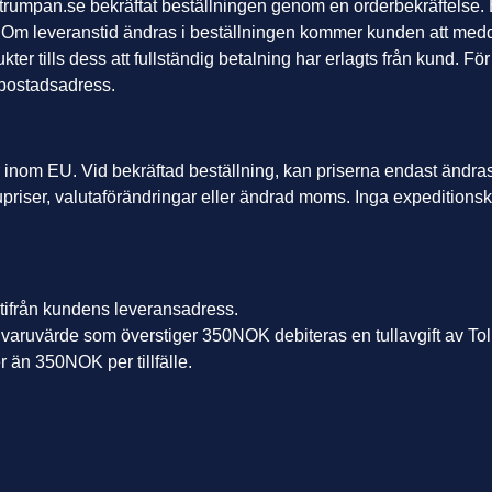
strumpan.se
bekräftat beställningen genom en orderbekräftelse. 
se. Om leveranstid ändras i beställningen kommer kunden att medd
kter tills dess att fullständig betalning har erlagts från kund. F
 bostadsadress.
r inom EU. Vid bekräftad beställning, kan priserna endast ändr
upriser, valutaförändringar eller ändrad moms. Inga expeditionsk
utifrån kundens leveransadress.
varuvärde som överstiger 350NOK debiteras en tullavgift av Toll
er än 350NOK per tillfälle.