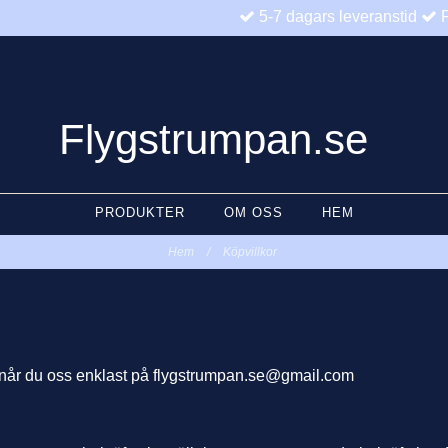
5-7 dagars leveranstid
F
Flygstrumpan.se
PRODUKTER
OM OSS
HEM
Hem
/
Köpvillkor
 når du oss enklast på
flygstrumpan.se@gmail.com