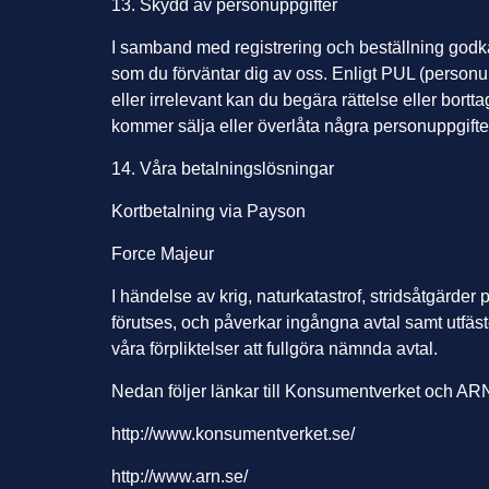
13. Skydd av personuppgifter
I samband med registrering och beställning godkänn
som du förväntar dig av oss. Enligt PUL (personupp
eller irrelevant kan du begära rättelse eller bortt
kommer sälja eller överlåta några personuppgifte
14. Våra betalningslösningar
Kortbetalning via Payson
Force Majeur
I händelse av krig, naturkatastrof, stridsåtgärde
förutses, och påverkar ingångna avtal samt utfästel
våra förpliktelser att fullgöra nämnda avtal.
Nedan följer länkar till Konsumentverket och A
http://www.konsumentverket.se/
http://www.arn.se/