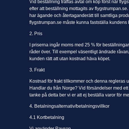
Vid beställning träffas avtal om köp först när
flyg
efter att beställning mottagits av flygstrumpan.
har ägande och återtaganderätt till samtliga produ
flygstrumpan.se måste kunna fastställa kundens
2. Pris
I priserna ingår moms med 25 % för beställninga
råder över. Till exempel väsentligt ändrade råvar
kunden rätt att utan kostnad häva köpet.
3. Frakt
Kostnad för frakt tillkommer och denna regleras 
Handlar du från Norge? Vid försändelser med ett 
tanke på detta ber vi er att ej beställa varor för m
4. Betalningsalternativ/betalningsvillkor
4.1 Kortbetalning
Vi använder Payson