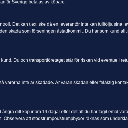
utanför Sverige betalas av köpare.
roll. Det kan t.ex. ske då en leverantör inte kan fullfölja sina le
r den skada som förseningen åstadkommit. Du har som kund alltid
kund. Du och transportföretaget står för risken vid eventuell retur
ar så varorna inte är skadade. Är varan skadan eller felaktig konta
 ångra ditt köp inom 14 dagar efter det att du har tagit emot va
en. Observera att stödstrumpor/strumpbyxor räknas som underkläd