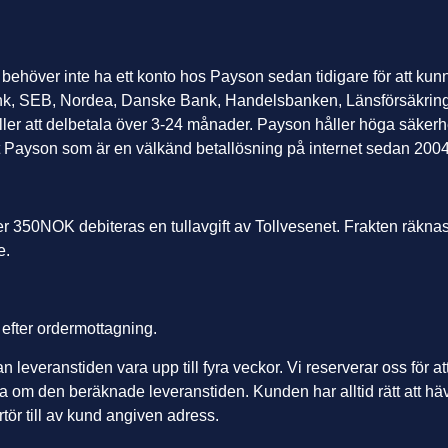
behöver inte ha ett konto hos Payson sedan tidigare för att kunn
k, SEB, Nordea, Danske Bank, Handelsbanken, Länsförsäkrin
 eller att delbetala över 3-24 månader. Payson håller höga säker
nt Payson som är en välkänd betallösning på internet sedan 20
 350NOK debiteras en tullavgift av Tollvesenet. Frakten räknas e
le.
 efter ordermottagning.
an leveranstiden vara upp till fyra veckor. Vi reserverar oss för at
om den beräknade leveranstiden. Kunden har alltid rätt att häva
tör till av kund angiven adress.