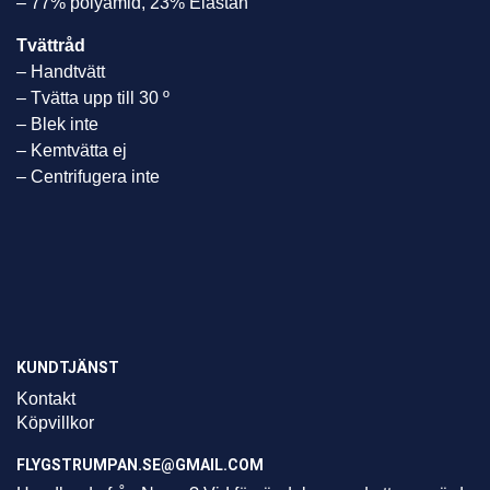
– 77% polyamid, 23% Elastan
Tvättråd
– Handtvätt
– Tvätta upp till 30 º
– Blek inte
– Kemtvätta ej
– Centrifugera inte
KUNDTJÄNST
Kontakt
Köpvillkor
FLYGSTRUMPAN.SE@GMAIL.COM