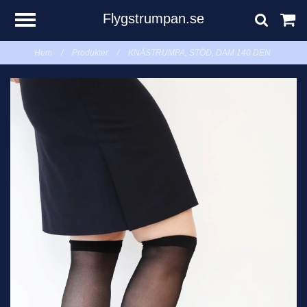
Flygstrumpan.se
Hem
/
Produkter
/
KNÄSTRUMPA, STÖD, DAM 140 DEN